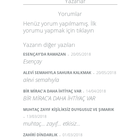
Yazarlar
Yorumlar
Henüz yorum yapılmamış. İlk
yorumu yapmak için
tıklayın
Yazarın diğer yazıları
-
ESENÇAY'DA RAMAZAN
20/05/2018
Esençay
-
ALEVİ SEMAHIYLA SAHURA KALKMAK
20/05/2018
alevi semahıyla
-
BİR MİRAC’A DAHA İHTİYAÇ VAR
14/04/2018
BİR MİRAC’A DAHA İHTİYAÇ VAR
MUHTAÇ ZAYIF KİŞİLİKSİZ DUYGUSUZ VE ŞIMARIK
-
13/03/2018
muhtaç... zayıf... etkisiz...
-
ZAHİRİ DİNDARLIK
01/03/2018