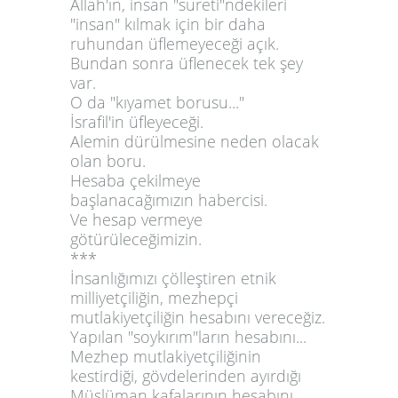
Allah'ın, insan "sureti"ndekileri
"insan" kılmak için bir daha
ruhundan üflemeyeceği açık.
Bundan sonra üflenecek tek şey
var.
O da "kıyamet borusu..."
İsrafil'in üfleyeceği.
Alemin dürülmesine neden olacak
olan boru.
Hesaba çekilmeye
başlanacağımızın habercisi.
Ve hesap vermeye
götürüleceğimizin.
***
İnsanlığımızı çölleştiren etnik
milliyetçiliğin, mezhepçi
mutlakiyetçiliğin hesabını vereceğiz.
Yapılan "soykırım"ların hesabını...
Mezhep mutlakiyetçiliğinin
kestirdiği, gövdelerinden ayırdığı
Müslüman kafalarının hesabını.