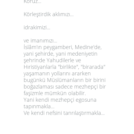
Körüz...
Körleştirdik aklımızı...
idrakimizi...
ve imanımızı...
İslâm'ın peygamberi, Medine'de,
yani şehirde, yani medeniyetin
şehrinde Yahudilerle ve
Hıristiyanlarla "birlikte", "birarada"
yaşamanın yollarını ararken
bugünkü Müslümanların bir birini
boğazlaması sadece mezhepçi bir
faşizmle mümkün olabilir.
Yani kendi mezhepçi egosuna
tapınmakla...
Ve kendi nefsini tanrılaştırmakla...