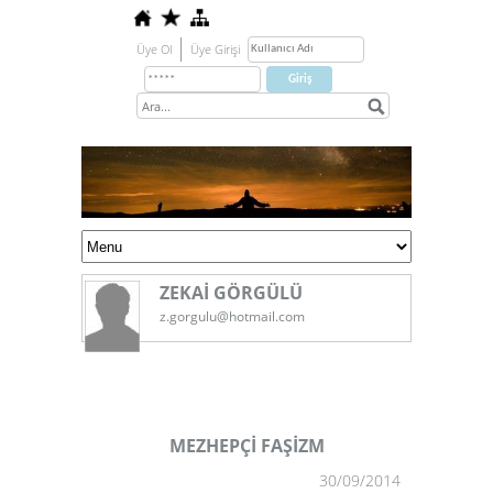
Üye Ol
Üye Girişi
ZEKAİ GÖRGÜLÜ
z.gorgulu@hotmail.com
MEZHEPÇİ FAŞİZM
30/09/2014