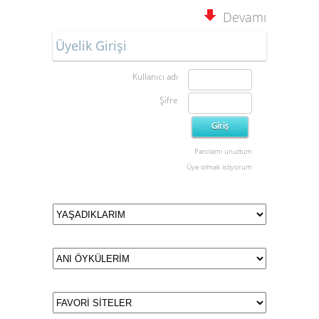
Devamı
Üyelik Girişi
Kullanıcı adı
Şifre
Parolamı unuttum
Üye olmak istiyorum