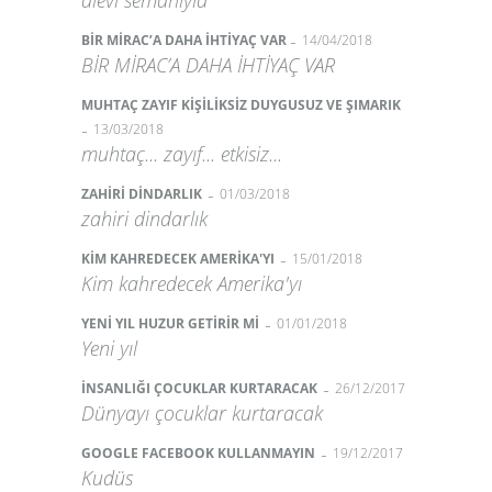
alevi semahıyla
-
BİR MİRAC’A DAHA İHTİYAÇ VAR
14/04/2018
BİR MİRAC’A DAHA İHTİYAÇ VAR
MUHTAÇ ZAYIF KİŞİLİKSİZ DUYGUSUZ VE ŞIMARIK
-
13/03/2018
muhtaç... zayıf... etkisiz...
-
ZAHİRİ DİNDARLIK
01/03/2018
zahiri dindarlık
-
KİM KAHREDECEK AMERİKA'YI
15/01/2018
Kim kahredecek Amerika'yı
-
YENİ YIL HUZUR GETİRİR Mİ
01/01/2018
Yeni yıl
-
İNSANLIĞI ÇOCUKLAR KURTARACAK
26/12/2017
Dünyayı çocuklar kurtaracak
-
GOOGLE FACEBOOK KULLANMAYIN
19/12/2017
Kudüs