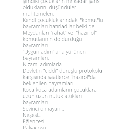
şimdiki çocukların ne kadar şanslı
olduklarını düşündüler
muhtemelen.
Kendi çocukluklarındaki "komut"lu
bayramları hatırladılar belki de.
Meydanları "rahat" ve "hazır ol"
komutlarının doldurduğu
bayramları.
"Uygun adım"larla yürünen
bayramları.
Nizami adımlarla...
Devletin "ciddi" duruşlu protokolü
karşısında saatlerce "hazırol"da
beklenilen bayramları.
Koca koca adamların çocuklara
uzun uzun nutuk attıkları
bayramları...
Sevinci olmayan...
Neşesi...
Eğlencesi...
Palyaçosu...