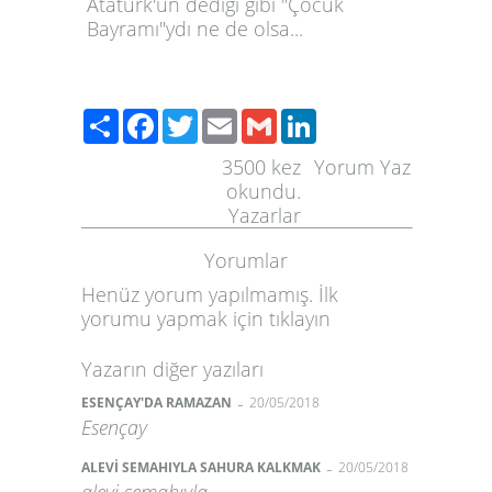
Atatürk'ün dediği gibi "Çocuk
Bayramı"ydı ne de olsa...
Paylaş
Facebook
Twitter
Email
Gmail
LinkedIn
3500
kez
Yorum Yaz
okundu.
Yazarlar
Yorumlar
Henüz yorum yapılmamış. İlk
yorumu yapmak için
tıklayın
Yazarın diğer yazıları
-
ESENÇAY'DA RAMAZAN
20/05/2018
Esençay
-
ALEVİ SEMAHIYLA SAHURA KALKMAK
20/05/2018