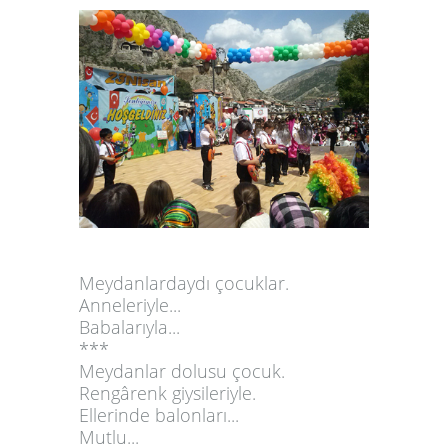
Meydanlardaydı çocuklar.
Anneleriyle...
Babalarıyla...
***
Meydanlar dolusu çocuk.
Rengârenk giysileriyle.
Ellerinde balonları...
Mutlu...