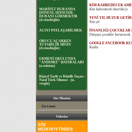
KİM KAHREDECEK AME
MARİFET DURANDA
Kim kahredecek Amerika'yı
DÖNENİ, DÖNENDE
DURANI GÖRMEKTİR
YENİ YIL HUZUR GETİR
(d.cündioğlu)
Yeni yıl
ACIYI PAYLAŞABİLMEK
İNSANLIĞI ÇOCUKLAR
Dünyayı çocuklar kurtaracak
ORUCU AÇARKEN
GOOGLE FACEBOOK K
TUTABİLİR MİSİN
Kudüs
(d.cündioğlu)
ERMENİ OKULUNDA
"ANDIMIZ" HATIRALARI
(a.ozinian)
Kişisel Tarih ve Kimlik İnşası -
Nasıl Türk Olunur - (n.
vergin)
Site Menüsü
Üye Listesi
Videolar
SÖZ
MEDENİYETİNDEN