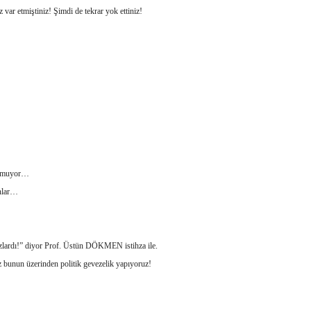
var etmiştiniz! Şimdi de tekrar yok ettiniz!
nuşmuyor…
anlar…
azlardı!” diyor Prof. Üstün DÖKMEN istihza ile.
iz bunun üzerinden politik gevezelik yapıyoruz!