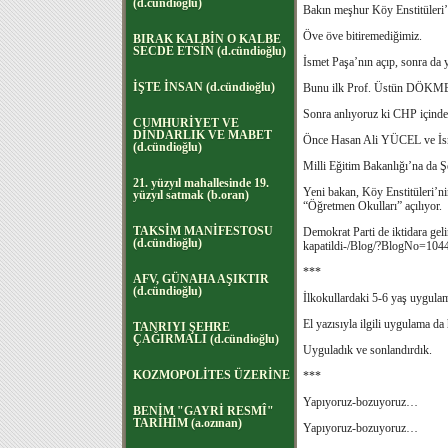
(d.cündioğlu)
Bakın meşhur Köy Enstitüleri’
Öve öve bitiremediğimiz.
BIRAK KALBİN O KALBE
SECDE ETSİN (d.cündioğlu)
İsmet Paşa’nın açıp, sonra da y
İŞTE İNSAN (d.cündioğlu)
Bunu ilk Prof. Üstün DÖKME
Sonra anlıyoruz ki CHP içindek
CUMHURİYET VE
DİNDARLIK VE MABET
Önce Hasan Ali YÜCEL ve İs
(d.cündioğlu)
Milli Eğitim Bakanlığı’na da Ş
21. yüzyıl mahallesinde 19.
Yeni bakan, Köy Enstitüleri’nin
yüzyıl satmak (b.oran)
“Öğretmen Okulları” açılıyor.
TAKSİM MANİFESTOSU
Demokrat Parti de iktidara geli
(d.cündioğlu)
kapatildi-/Blog/?BlogNo=104
***
AFV, GÜNAHA AŞIKTIR
(d.cündioğlu)
İlkokullardaki 5-6 yaş uygulam
El yazısıyla ilgili uygulama da
TANRIYI ŞEHRE
ÇAĞIRMALI (d.cündioğlu)
Uyguladık ve sonlandırdık.
KOZMOPOLİTES ÜZERİNE
***
Yapıyoruz-bozuyoruz…
BENİM "GAYRİ RESMÎ"
TARİHİM (a.ozınan)
Yapıyoruz-bozuyoruz…