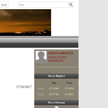
ZEKAİ GÖRGÜLÜ
ESENÇAY'DA
RAMAZAN
Döviz Bilgileri
Alış
Satış
17/10/2017
Dolar
47.4548
47.6450
Euro
54.7716
54.9911
Hava Durumu