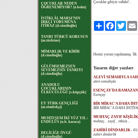
Çocuklar gibiyiz vallahi!..
ÇOCUKLAR NEDEN
ÖĞRENEMİYOR? (ö.bolat)
İSTİKLÂL MARŞI'NIN
IRKÇI YORUMUNA
Paylaş
Facebook
Twitter
İTİRAZ (d.cündioğlu)
TANRI TÜRK'Ü KORUSUN
(m.türköne)
MİMARLIK VE KİBİR
Henüz yorum yapılmamış. İlk
(d.cündioğlu)
GÜLÜMSEMEZSEN
Yazarın diğer yazıları
SEVEMEZSİN TANRIYI
(d.cündioğlu)
ALEVİ SEMAHIYLA SA
alevi semahıyla
ANADOLU
ÇOCUKLARININ
ESENÇAY'DA RAMAZAN
ÜLKÜCÜLÜĞÜ (s.küpçük)
Esençay
EY TÜRK GENÇLİĞİ
BİR MİRAC’A DAHA İH
(m.tömbekçi)
BİR MİRAC’A DAHA İHTİYA
MUHTAÇ ZAYIF KİŞİLİ
MUHTEŞEM İKİ YÜZ YIL :
muhtaç... zayıf... etkisiz...
ENDÜLÜS (n.b. karaca)
ZAHİRİ DİNDARLIK
-
01
DELİLİĞE ÖVGÜ
zahiri dindarlık
(d.cündioğlu)