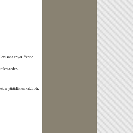
levi sona eriyor. Yerine
ituleri-neden-
krar yürürlükten kaldırıldı.