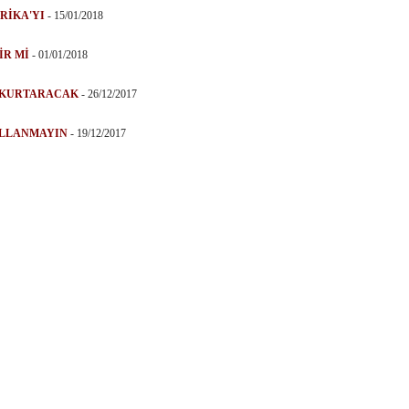
RİKA'YI
-
15/01/2018
İR Mİ
-
01/01/2018
 KURTARACAK
-
26/12/2017
ULLANMAYIN
-
19/12/2017