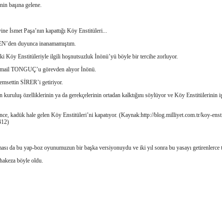
nin başına gelene.
ine İsmet Paşa’nın kapattığı Köy Enstitüleri...
N’den duyunca inanamamıştım.
i Köy Enstitüleriyle ilgili hoşnutsuzluk İnönü’yü böyle bir tercihe zorluyor.
mail TONGUÇ’u görevden alıyor İnönü.
emsettin SİRER’i getiriyor.
 kuruluş özelliklerinin ya da gerekçelerinin ortadan kalktığını söylüyor ve Köy Enstitülerinin iş
nce, kadük hale gelen Köy Enstitüleri’ni kapatıyor. (Kaynak:http://blog.milliyet.com.tr/koy-enst
412)
ası da bu yap-boz oyunumuzun bir başka versiyonuydu ve iki yıl sonra bu yasayı getirenlerce te
 hakeza böyle oldu.