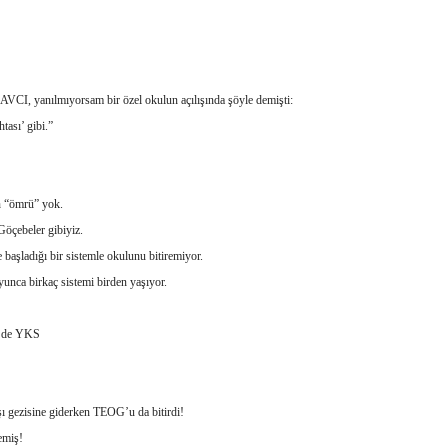
AVCI, yanılmıyorsam bir özel okulun açılışında şöyle demişti:
tası’ gibi.”
n “ömrü” yok.
çebeler gibiyiz.
 başladığı bir sistemle okulunu bitiremiyor.
yunca birkaç sistemi birden yaşıyor.
 de YKS
ı gezisine giderken TEOG’u da bitirdi!
emiş!