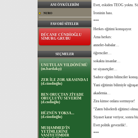
ANI ÖYKÜLERİM
Evet, eskiden TEOG yoktu. Siz 
İroninin hası.
NURO
***
FAVORİ SİTELER
Herkes eğitimi konuşuyor.
DÜCANE CÜNDİOĞLU
Ama herkes:
SİMURG GRUBU
anneler-babalar…
öğrenciler…
SEÇMELER
sokakta insanlar…
UNUTULAN YILDÖNÜMÜ
(m.bardakçı)
ve siyasetçiler…
Sadece eğitim bilimciler ko
ZER İLE ZOR ARASINDA I
(d.cündioğlu)
Yani eğitimin bilimiyle uğraş
akademia…
BEN ORUÇTAN ZİYADE
ORUÇLUYU SEVERİM
Zira kimse onlara sormuyor!
(d.cndioğlu)
“Zaten bilselerdi eğitimci olm
HÜZNÜN YOKSA...
(d.cündioğlu)
Siyaset karar veriyor, sonra b
Evet politik gevezelik!..
MUHAMMED'İN
YETİMLERİNE
***
VASİYETİMDİR