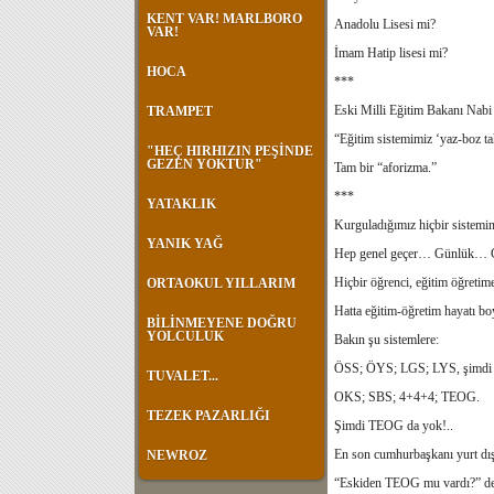
KENT VAR! MARLBORO
Anadolu Lisesi mi?
VAR!
İmam Hatip lisesi mi?
HOCA
***
Eski Milli Eğitim Bakanı Nabi 
TRAMPET
“Eğitim sistemimiz ‘yaz-boz tah
"HEÇ HIRHIZIN PEŞİNDE
GEZEN YOKTUR"
Tam bir “aforizma.”
***
YATAKLIK
Kurguladığımız hiçbir sistemi
YANIK YAĞ
Hep genel geçer… Günlük… Gö
Hiçbir öğrenci, eğitim öğretime
ORTAOKUL YILLARIM
Hatta eğitim-öğretim hayatı bo
BİLİNMEYENE DOĞRU
YOLCULUK
Bakın şu sistemlere:
ÖSS; ÖYS; LGS; LYS, şimdi
TUVALET...
OKS; SBS; 4+4+4; TEOG.
TEZEK PAZARLIĞI
Şimdi TEOG da yok!..
En son cumhurbaşkanı yurt dış
NEWROZ
“Eskiden TEOG mu vardı?” d