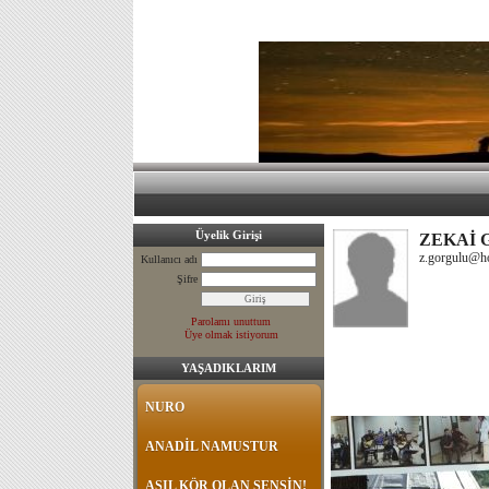
Üyelik Girişi
ZEKAİ
z.gorgulu@h
Kullanıcı adı
Şifre
Parolamı unuttum
Üye olmak istiyorum
YAŞADIKLARIM
NURO
ANADİL NAMUSTUR
ASIL KÖR OLAN SENSİN!