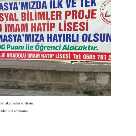
hiç takılmadan söylesin.
uldan söz ediyorum.