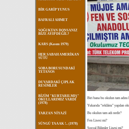
BİR GARİP YUNUS
BAFRALI AHMET
SOĞUKTAN DONSANIZ
BİZE AYIP DEĞİL?
KARS (Kasım 1979)
HER SABAH AMERİKAN
SÜTÜ
SOBA BORUSUNDAKİ
TETANOS
DUVARDAKİ ÇIPLAK
RESİMLER
BİZİM "KURTARILMIŞ"
Biri bana bu okulun tam adını 
OKULLARIMIZ VARDI
(1978)
Yukarıda “reklâmı” yapılan ok
Bu okulun tam adı nedir?
TARZAN NİYAZİ
Fen Lisesi mi?
SÜNGÜ TAAAK !.. (1978)
Sosyal Bilimler Lisesi mi?