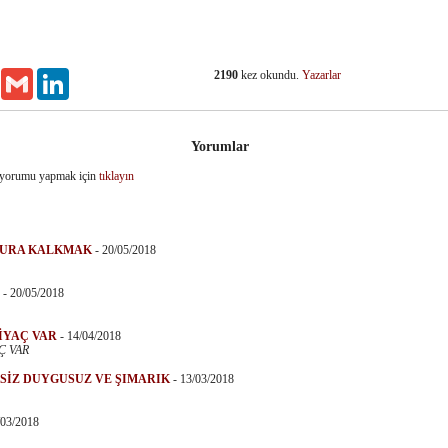
2190
kez okundu.
Yazarlar
Email
Gmail
LinkedIn
Yorumlar
 yorumu yapmak için
tıklayın
HURA KALKMAK
-
20/05/2018
-
20/05/2018
TİYAÇ VAR
-
14/04/2018
Ç VAR
KSİZ DUYGUSUZ VE ŞIMARIK
-
13/03/2018
/03/2018