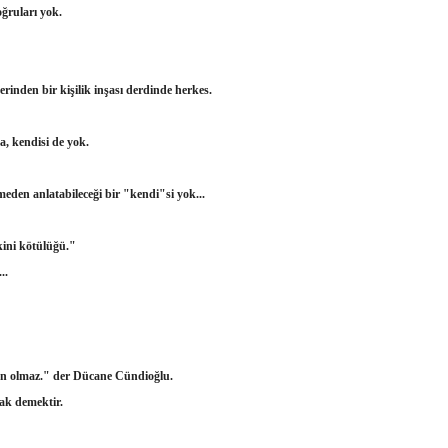
oğruları yok.
inden bir kişilik inşası derdinde herkes.
, kendisi de yok.
eden anlatabileceği bir "kendi"si yok...
ini kötülüğü."
..
fan olmaz." der Dücane Cündioğlu.
ak demektir.