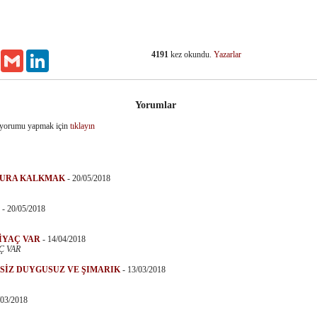
4191
kez okundu.
Yazarlar
Email
Gmail
LinkedIn
Yorumlar
 yorumu yapmak için
tıklayın
HURA KALKMAK
-
20/05/2018
-
20/05/2018
TİYAÇ VAR
-
14/04/2018
Ç VAR
KSİZ DUYGUSUZ VE ŞIMARIK
-
13/03/2018
/03/2018