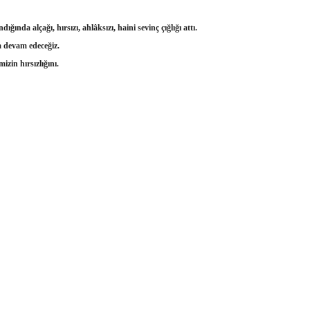
nda alçağı, hırsızı, ahlâksızı, haini sevinç çığlığı attı.
da devam edeceğiz.
izin hırsızlığını.