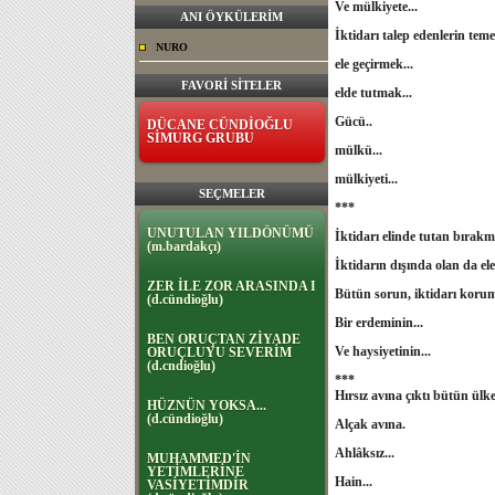
Ve mülkiyete...
ANI ÖYKÜLERİM
İktidarı talep edenlerin te
NURO
ele geçirmek...
FAVORİ SİTELER
elde tutmak...
Gücü..
DÜCANE CÜNDİOĞLU
SİMURG GRUBU
mülkü...
mülkiyeti...
SEÇMELER
***
UNUTULAN YILDÖNÜMÜ
İktidarı elinde tutan bırakm
(m.bardakçı)
İktidarın dışında olan da ele
ZER İLE ZOR ARASINDA I
Bütün sorun, iktidarı korum
(d.cündioğlu)
Bir erdeminin...
BEN ORUÇTAN ZİYADE
Ve haysiyetinin...
ORUÇLUYU SEVERİM
(d.cndioğlu)
***
Hırsız avına çıktı bütün ülke
HÜZNÜN YOKSA...
(d.cündioğlu)
Alçak avına.
Ahlâksız...
MUHAMMED'İN
YETİMLERİNE
Hain...
VASİYETİMDİR