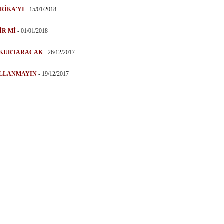
RİKA'YI
-
15/01/2018
İR Mİ
-
01/01/2018
 KURTARACAK
-
26/12/2017
ULLANMAYIN
-
19/12/2017