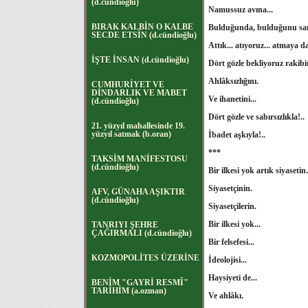
(d.cündioğlu)
Namussuz avına...
BIRAK KALBİN O KALBE
Bulduğunda, bulduğunu sandığı
SECDE ETSİN (d.cündioğlu)
Attık... atıyoruz... atmaya 
İŞTE İNSAN (d.cündioğlu)
Dört gözle bekliyoruz rakibim
Ahlâksızlığını.
CUMHURİYET VE
DİNDARLIK VE MABET
Ve ihanetini...
(d.cündioğlu)
Dört gözle ve sabırsızlıkla!..
21. yüzyıl mahallesinde 19.
yüzyıl satmak (b.oran)
İbadet aşkıyla!..
***
TAKSİM MANİFESTOSU
(d.cündioğlu)
Bir ilkesi yok artık siyasetin.
Siyasetçinin.
AFV, GÜNAHA AŞIKTIR
(d.cündioğlu)
Siyasetçilerin.
Bir ilkesi yok...
TANRIYI ŞEHRE
ÇAĞIRMALI (d.cündioğlu)
Bir felsefesi...
KOZMOPOLİTES ÜZERİNE
İdeolojisi...
Haysiyeti de...
BENİM "GAYRİ RESMÎ"
TARİHİM (a.ozınan)
Ve ahlâkı.