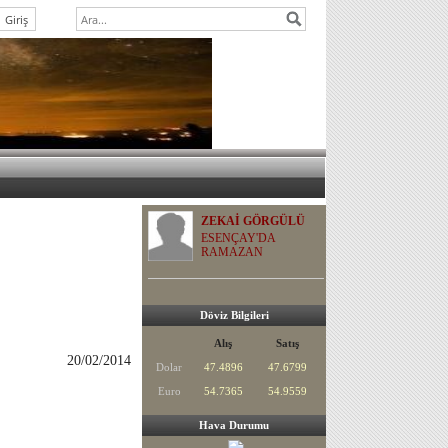
ZEKAİ GÖRGÜLÜ
ESENÇAY'DA
RAMAZAN
Döviz Bilgileri
Alış
Satış
20/02/2014
Dolar
47.4896
47.6799
Euro
54.7365
54.9559
Hava Durumu