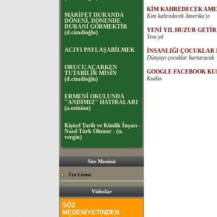
KİM KAHREDECEK AME
MARİFET DURANDA
Kim kahredecek Amerika'yı
DÖNENİ, DÖNENDE
DURANI GÖRMEKTİR
YENİ YIL HUZUR GETİR
(d.cündioğlu)
Yeni yıl
ACIYI PAYLAŞABİLMEK
İNSANLIĞI ÇOCUKLAR
Dünyayı çocuklar kurtaracak
ORUCU AÇARKEN
GOOGLE FACEBOOK K
TUTABİLİR MİSİN
Kudüs
(d.cündioğlu)
ERMENİ OKULUNDA
"ANDIMIZ" HATIRALARI
(a.ozinian)
Kişisel Tarih ve Kimlik İnşası -
Nasıl Türk Olunur - (n.
vergin)
Site Menüsü
Üye Listesi
Videolar
SÖZ
MEDENİYETİNDEN