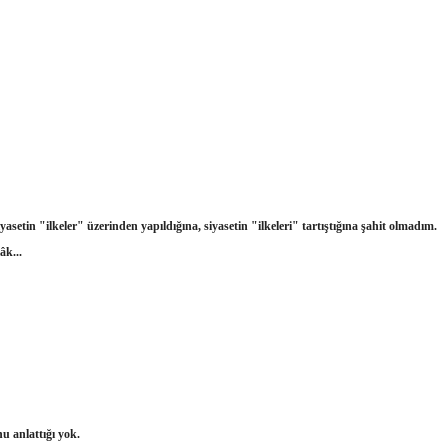
setin "ilkeler" üzerinden yapıldığına, siyasetin "ilkeleri" tartıştığına şahit olmadım.
âk...
 anlattığı yok.