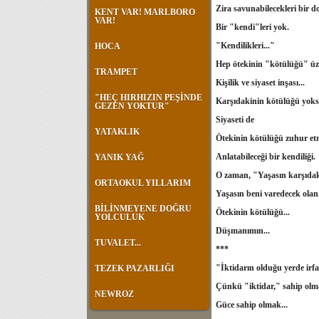
Zira savunabilecekleri bir d
KENT VAR! MARLBORO
VAR!
Bir "kendi"leri yok.
"Kendilikleri..."
HOCA
Hep ötekinin "kötülüğü" üzer
TRAMPET
Kişilik ve siyaset inşası...
"HEÇ HIRHIZIN PEŞİNDE
Karşıdakinin kötülüğü yoksa
GEZEN YOKTUR"
Siyaseti de
YATAKLIK
Ötekinin kötülüğü zuhur etm
Anlatabileceği bir kendiliği.
YANIK YAĞ
O zaman, "Yaşasın karşıdak
ORTAOKUL YILLARIM
Yaşasın beni varedecek olan.
BİLİNMEYENE DOĞRU
Ötekinin kötülüğü...
YOLCULUK
Düşmanımın...
TUVALET...
***
"İktidarın olduğu yerde ir
TEZEK PAZARLIĞI
Çünkü "iktidar," sahip olm
NEWROZ
Güce sahip olmak...