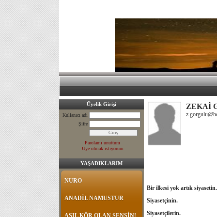
Üyelik Girişi
ZEKAİ
z.gorgulu@h
Kullanıcı adı
Şifre
Parolamı unuttum
Üye olmak istiyorum
YAŞADIKLARIM
NURO
Bir ilkesi yok artık siyasetin.
ANADİL NAMUSTUR
Siyasetçinin.
Siyasetçilerin.
ASIL KÖR OLAN SENSİN!