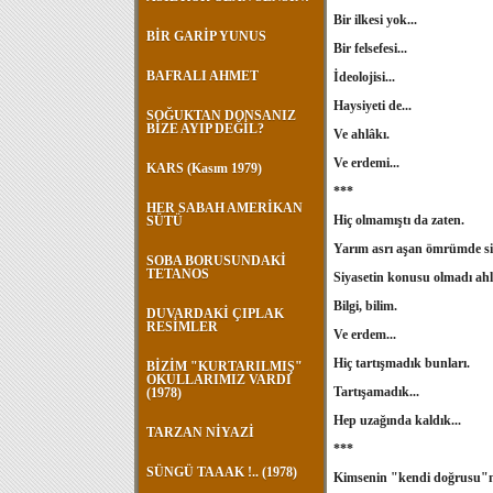
Bir ilkesi yok...
BİR GARİP YUNUS
Bir felsefesi...
BAFRALI AHMET
İdeolojisi...
Haysiyeti de...
SOĞUKTAN DONSANIZ
BİZE AYIP DEĞİL?
Ve ahlâkı.
Ve erdemi...
KARS (Kasım 1979)
***
HER SABAH AMERİKAN
Hiç olmamıştı da zaten.
SÜTÜ
Yarım asrı aşan ömrümde siya
SOBA BORUSUNDAKİ
TETANOS
Siyasetin konusu olmadı ahl
Bilgi, bilim.
DUVARDAKİ ÇIPLAK
RESİMLER
Ve erdem...
Hiç tartışmadık bunları.
BİZİM "KURTARILMIŞ"
OKULLARIMIZ VARDI
Tartışamadık...
(1978)
Hep uzağında kaldık...
TARZAN NİYAZİ
***
SÜNGÜ TAAAK !.. (1978)
Kimsenin "kendi doğrusu"nu