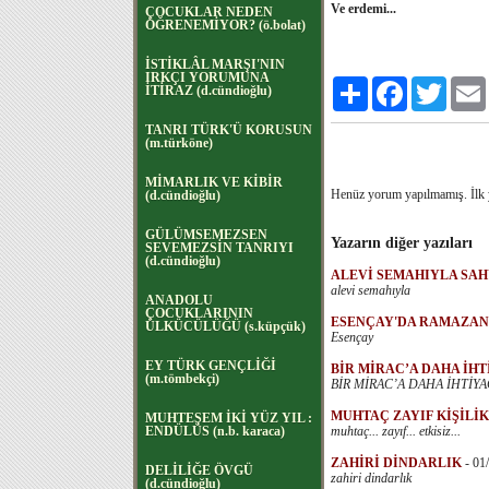
Ve erdemi...
ÇOCUKLAR NEDEN
ÖĞRENEMİYOR? (ö.bolat)
İSTİKLÂL MARŞI'NIN
IRKÇI YORUMUNA
Paylaş
Facebook
Twitter
İTİRAZ (d.cündioğlu)
TANRI TÜRK'Ü KORUSUN
(m.türköne)
MİMARLIK VE KİBİR
Henüz yorum yapılmamış. İlk
(d.cündioğlu)
GÜLÜMSEMEZSEN
Yazarın diğer yazıları
SEVEMEZSİN TANRIYI
(d.cündioğlu)
ALEVİ SEMAHIYLA SA
alevi semahıyla
ANADOLU
ÇOCUKLARININ
ESENÇAY'DA RAMAZAN
ÜLKÜCÜLÜĞÜ (s.küpçük)
Esençay
EY TÜRK GENÇLİĞİ
BİR MİRAC’A DAHA İH
(m.tömbekçi)
BİR MİRAC’A DAHA İHTİYA
MUHTAÇ ZAYIF KİŞİLİ
MUHTEŞEM İKİ YÜZ YIL :
ENDÜLÜS (n.b. karaca)
muhtaç... zayıf... etkisiz...
ZAHİRİ DİNDARLIK
-
01
DELİLİĞE ÖVGÜ
zahiri dindarlık
(d.cündioğlu)