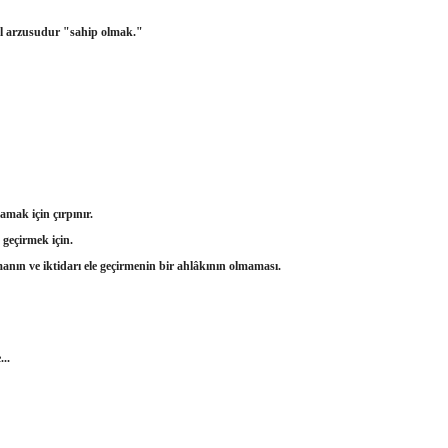
mel arzusudur "sahip olmak."
amak için çırpınır.
 geçirmek için.
anın ve iktidarı ele geçirmenin bir ahlâkının olmaması.
...