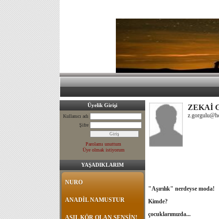
Üyelik Girişi
ZEKAİ
z.gorgulu@h
Kullanıcı adı
Şifre
Parolamı unuttum
Üye olmak istiyorum
YAŞADIKLARIM
NURO
"Aşırılık" nerdeyse moda!
ANADİL NAMUSTUR
Kimde?
çocuklarımızda...
ASIL KÖR OLAN SENSİN!