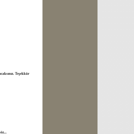
yacaksınız. Teşekkür
öz...