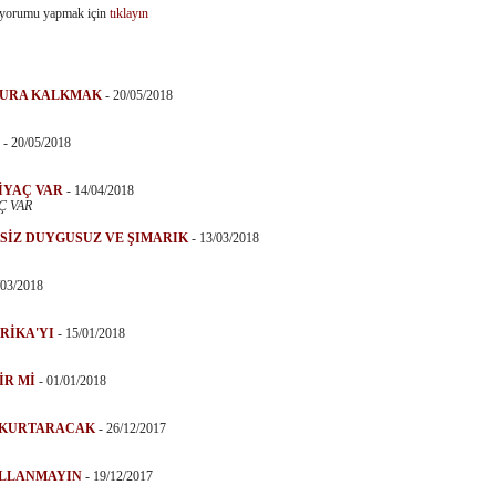
 yorumu yapmak için
tıklayın
HURA KALKMAK
-
20/05/2018
-
20/05/2018
TİYAÇ VAR
-
14/04/2018
Ç VAR
KSİZ DUYGUSUZ VE ŞIMARIK
-
13/03/2018
/03/2018
RİKA'YI
-
15/01/2018
İR Mİ
-
01/01/2018
 KURTARACAK
-
26/12/2017
ULLANMAYIN
-
19/12/2017