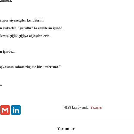
yamızda.
yor siyasetçiler kendilerini.
 yükselen "gürültü" ta camilerin içinde.
ış, çığlık çığlıya ağlaşılan evin.
 içinde...
aşkasının rahatsızlığı ise bir "teferruat."
"
4199
kez okundu.
Yazarlar
Email
Gmail
LinkedIn
Yorumlar