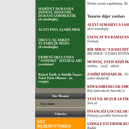
Henüz yorum yapılmamış. İlk
MARİFET DURANDA
DÖNENİ, DÖNENDE
DURANI GÖRMEKTİR
Yazarın diğer yazıları
(d.cündioğlu)
ALEVİ SEMAHIYLA SA
alevi semahıyla
ACIYI PAYLAŞABİLMEK
ESENÇAY'DA RAMAZAN
ORUCU AÇARKEN
Esençay
TUTABİLİR MİSİN
(d.cündioğlu)
BİR MİRAC’A DAHA İH
BİR MİRAC’A DAHA İHTİYA
ERMENİ OKULUNDA
"ANDIMIZ" HATIRALARI
MUHTAÇ ZAYIF KİŞİLİ
(a.ozinian)
muhtaç... zayıf... etkisiz...
ZAHİRİ DİNDARLIK
-
01
Kişisel Tarih ve Kimlik İnşası -
Nasıl Türk Olunur - (n.
zahiri dindarlık
vergin)
KİM KAHREDECEK AME
Kim kahredecek Amerika'yı
Site Menüsü
YENİ YIL HUZUR GETİR
Yeni yıl
Üye Listesi
İNSANLIĞI ÇOCUKLAR
Videolar
Dünyayı çocuklar kurtaracak
SÖZ
GOOGLE FACEBOOK K
MEDENİYETİNDEN
Kudüs