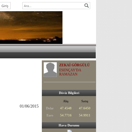
ZEKAİ GÖRGÜLÜ
ESENÇAY'DA
RAMAZAN
Döviz Bilgileri
Alış
Satış
01/06/2015
Dolar
47.4548
47.6450
Euro
54.7716
54.9911
Hava Durumu