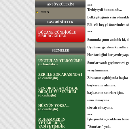
ANI ÖYKÜLERİM
***
Terbiyeydi bunun adı...
NURO
Belki gittiğimiz evin olanakl
FAVORİ SİTELER
Elli- elli beş yıl öncesinde
***
DÜCANE CÜNDİOĞLU
SİMURG GRUBU
Sonunda şunu anladık ki, değ
Uyulması gereken kuralları.
SEÇMELER
Her istediğini her yerde yap
UNUTULAN YILDÖNÜMÜ
Sınırlar vardı geçilmemesi g
(m.bardakçı)
ve aşılmaması.
ZER İLE ZOR ARASINDA I
Zira sınır aşıldığında başka
(d.cündioğlu)
başkasının alanına.
BEN ORUÇTAN ZİYADE
ORUÇLUYU SEVERİM
başkasının sınırları içine.
(d.cndioğlu)
sizin olmayana.
HÜZNÜN YOKSA...
size ait olmayana.
(d.cündioğlu)
***
İşte şimdiki çocukların teme
MUHAMMED'İN
YETİMLERİNE
VASİYETİMDİR
"Sınırları" yok.