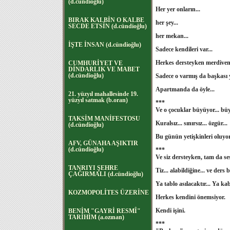
(d.cündioğlu)
Her yer onların...
BIRAK KALBİN O KALBE
her şey...
SECDE ETSİN (d.cündioğlu)
her mekan...
İŞTE İNSAN (d.cündioğlu)
Sadece kendileri var...
Herkes dersteyken merdivenle
CUMHURİYET VE
DİNDARLIK VE MABET
(d.cündioğlu)
Sadece o varmış da başkası
Apartmanda da öyle...
21. yüzyıl mahallesinde 19.
yüzyıl satmak (b.oran)
***
Ve o çocuklar büyüyor... bü
TAKSİM MANİFESTOSU
Kuralsız... sınırsız... özgür...
(d.cündioğlu)
Bu günün yetişkinleri oluyorla
AFV, GÜNAHA AŞIKTIR
(d.cündioğlu)
***
Ve siz dersteyken, tam da ses
TANRIYI ŞEHRE
Tiz... alabildiğine... ve ders 
ÇAĞIRMALI (d.cündioğlu)
Ya tablo asılacaktır... Ya kab
KOZMOPOLİTES ÜZERİNE
Herkes kendini önemsiyor.
Kendi işini.
BENİM "GAYRİ RESMÎ"
TARİHİM (a.ozınan)
***