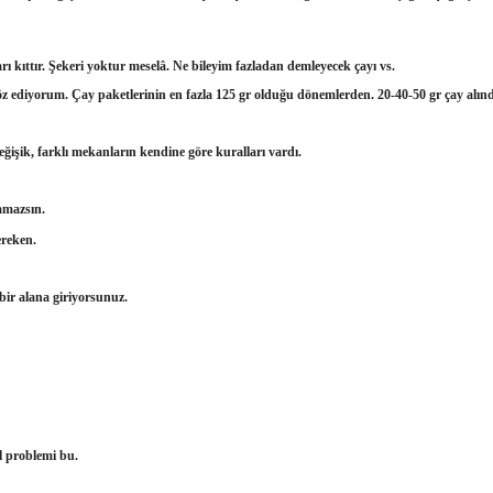
arı kıttır. Şekeri yoktur meselâ. Ne bileyim fazladan demleyecek çayı vs.
n söz ediyorum. Çay paketlerinin en fazla 125 gr olduğu dönemlerden. 20-40-50 gr çay alı
işik, farklı mekanların kendine göre kuralları vardı.
amazsın.
ereken.
 bir alana giriyorsunuz.
l problemi bu.