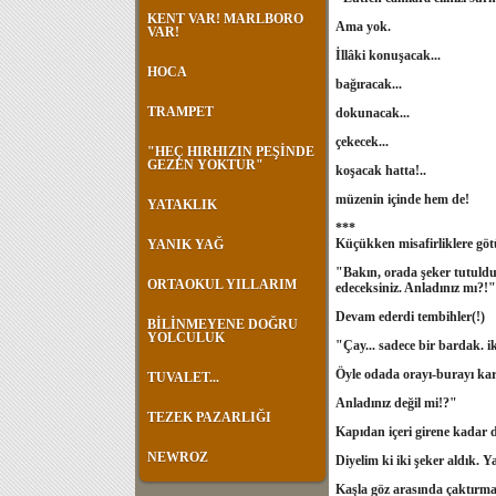
KENT VAR! MARLBORO
Ama yok.
VAR!
İllâki konuşacak...
HOCA
bağıracak...
TRAMPET
dokunacak...
çekecek...
"HEÇ HIRHIZIN PEŞİNDE
GEZEN YOKTUR"
koşacak hatta!..
müzenin içinde hem de!
YATAKLIK
***
Küçükken misafirliklere götü
YANIK YAĞ
"Bakın, orada şeker tutulduğ
ORTAOKUL YILLARIM
edeceksiniz. Anladınız mı?!"
Devam ederdi tembihler(!)
BİLİNMEYENE DOĞRU
YOLCULUK
"Çay... sadece bir bardak. i
Öyle odada orayı-burayı karı
TUVALET...
Anladınız değil mi!?"
TEZEK PAZARLIĞI
Kapıdan içeri girene kadar 
NEWROZ
Diyelim ki iki şeker aldık. Y
Kaşla göz arasında çaktırmad