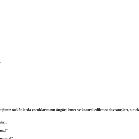
.
ttiğimiz mekânlarda çocuklarımızın öngörülemez ve kontrol edilemez davranışları, o mek
er...
nız!"
meyiniz!"