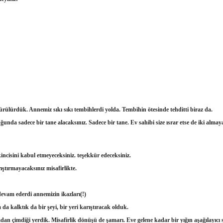
rülürdük. Annemiz sıkı sıkı tembihlerdi yolda. Tembihin ötesinde tehditti biraz da.
unda sadece bir tane alacaksınız. Sadece bir tane. Ev sahibi size ısrar etse de iki alma
kincisini kabul etmeyeceksiniz. teşekkür edeceksiniz.
ştırmayacaksınız misafirlikte.
devam ederdi annemizin ikazları(!)
a da kalktık da bir şeyi, bir yeri karıştıracak olduk.
an çimdiği yerdik. Misafirlik dönüşü de şamarı. Eve gelene kadar bir yığın aşağılayıcı s