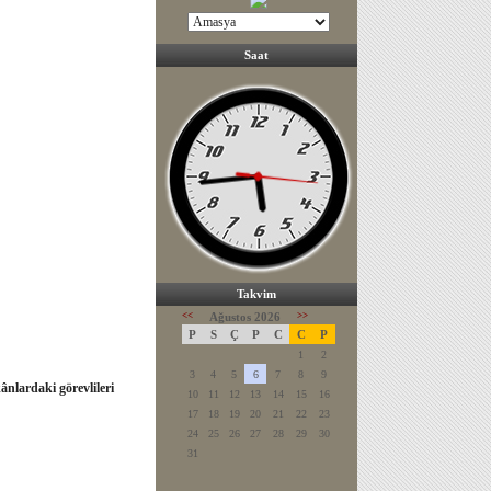
Saat
Takvim
<<
Ağustos 2026
>>
P
S
Ç
P
C
C
P
1
2
3
4
5
6
7
8
9
ânlardaki görevlileri
10
11
12
13
14
15
16
17
18
19
20
21
22
23
24
25
26
27
28
29
30
31