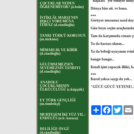
"Başkası" yer etmiyor dün
ÇOCUKLAR NEDEN
ÖĞRENEMİYOR? (ö.bolat)
Dünya bize ait. ve bana.
***
İSTİKLÂL MARŞI'NIN
Görüyor musunuz nasıl dayatı
IRKÇI YORUMUNA
İTİRAZ (d.cündioğlu)
Gün boyu seçim araçlarından
TANRI TÜRK'Ü KORUSUN
Tam da karşımızda cenaze çıkm
(m.türköne)
Ya da hastası olanın...
MİMARLIK VE KİBİR
Ya da bebeği uyuyanın evinin
(d.cündioğlu)
bangır bangır...
GÜLÜMSEMEZSEN
Kendi işini yapacak illâki, b
SEVEMEZSİN TANRIYI
(d.cündioğlu)
***
Kural yoksa saygı da yok...
ANADOLU
ÇOCUKLARININ
"GÜCÜ GÜCÜ YETENE!..
ÜLKÜCÜLÜĞÜ (s.küpçük)
EY TÜRK GENÇLİĞİ
(m.tömbekçi)
Paylaş
Facebook
Twitter
MUHTEŞEM İKİ YÜZ YIL :
ENDÜLÜS (n.b. karaca)
DELİLİĞE ÖVGÜ
(d.cündioğlu)