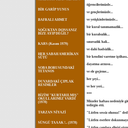
öğrencilerimizde...
BİR GARİP YUNUS
ve gençlerimizde...
ve yetişkinlerimizde...
BAFRALI AHMET
bir kural tanımamazlık...
SOĞUKTAN DONSANIZ
BİZE AYIP DEĞİL?
bir kuralsızlık...
sınırsızlık hali...
KARS (Kasım 1979)
ve dahi hadsizlik...
HER SABAH AMERİKAN
bir kendini varetme iştihası..
SÜTÜ
dayatma arzusu...
SOBA BORUSUNDAKİ
TETANOS
ve ele geçirme...
her şeyi...
DUVARDAKİ ÇIPLAK
RESİMLER
ve her yeri...
***
BİZİM "KURTARILMIŞ"
OKULLARIMIZ VARDI
Müzeler haftası nedeniyle gi
(1978)
tedirgin etti.
TARZAN NİYAZİ
"Lütfen sessiz olunuz!" dedil
"Lütfen eserlere dokunmayı
SÜNGÜ TAAAK !.. (1978)
"Lütfen camlara elinizi sür