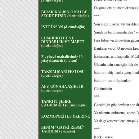
Ortak sevinçlerimizi de...
(d.cündioğlu)
Düşman etti bu memleketin evlat
BIRAK KALBİN O KALBE
SECDE ETSİN (d.cündioğlu)
***
Son Gezi Olayları'yla birlikte 
İŞTE İNSAN (d.cündioğlu)
Şimdi de bu düşmanlardan "ko
CUMHURİYET VE
Faiz lobisi vardı devletin gücü
DİNDARLIK VE MABET
(d.cündioğlu)
Bankalar vardı. O nedenle kred
İşadamları, anti kapitalist Mü
21. yüzyıl mahallesinde 19.
yüzyıl satmak (b.oran)
Ülkenin hain sanatçıları bir de.
TAKSİM MANİFESTOSU
İstikrarın düşmanlarıymış bunla
(d.cündioğlu)
İstikrarımızın düşmanları...
AFV, GÜNAHA AŞIKTIR
Gücümüzün...
(d.cündioğlu)
***
TANRIYI ŞEHRE
Görüldüğü gibi devletin son dü
ÇAĞIRMALI (d.cündioğlu)
Ya ülkenin istikrarını, gücün 
KOZMOPOLİTES ÜZERİNE
Ya da çekemeyenlere "maşalık"
BENİM "GAYRİ RESMÎ"
***
TARİHİM (a.ozınan)
Korku gerek.