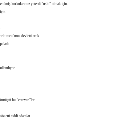
nilmiş korkularımız yeterdi "uslu" olmak için.
için.
.
rkutucu"muz devletti artık.
aladı.
ullanılıyor.
örmüştü bu "cereyan"lar.
öz etti ciddi adamlar.