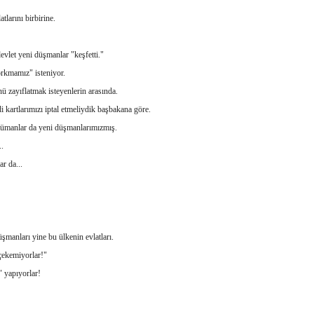
larını birbirine.
devlet yeni düşmanlar "keşfetti."
rkmamız" isteniyor.
nü zayıflatmak isteyenlerin arasında.
i kartlarımızı iptal etmeliydik başbakana göre.
slümanlar da yeni düşmanlarımızmış.
..
r da...
şmanları yine bu ülkenin evlatları.
"çekemiyorlar!"
 yapıyorlar!