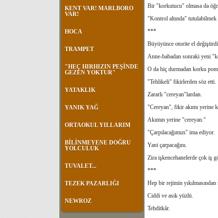
Bir "korkutucu" olmasa da öğre
KENT VAR! MARLBORO
VAR!
"Kontrol altında" tutulabilmek 
***
HOCA
Büyüyünce otorite el değiştirdi
TRAMPET
Anne-babadan sonraki yeni "ko
"HEÇ HIRHIZIN PEŞİNDE
O da hiç durmadan korku pomp
GEZEN YOKTUR"
"Tehlikeli" fikirlerden söz etti.
YATAKLIK
Zararlı "cereyan"lardan.
"Cereyan", fikir akımı yerine k
YANIK YAĞ
Akımın yerine "cereyan."
ORTAOKUL YILLARIM
"Çarpılacağımızı" ima ediyor.
BİLİNMEYENE DOĞRU
Yani çarpacağını.
YOLCULUK
Zira işkencehanelerde çok iş g
TUVALET...
***
Hep bir rejimin yıkılmasından s
TEZEK PAZARLIĞI
Ciddi ve asık yüzlü.
NEWROZ
Tehditkâr.