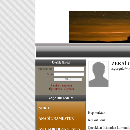
Üyelik Girişi
ZEKAİ
z.gorgulu@h
Kullanıcı adı
Şifre
Parolamı unuttum
Üye olmak istiyorum
YAŞADIKLARIM
NURO
Hep korktuk.
ANADİL NAMUSTUR
Korkutulduk.
Çocukken öcülerden korkutuld
ASIL KÖR OLAN SENSİN!