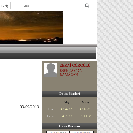
ZEKAİ GÖRGÜLÜ
ESENÇAY'DA
RAMAZAN
Döviz Bilgileri
Alış
Satış
03/09/2013
Dolar
47.4723
47.6625
Euro
54.7972
55.0168
Hava Durumu