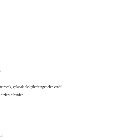
.
açıracak, çalacak elekçiler/çingeneler vardı!
izleri dibinden.
di.