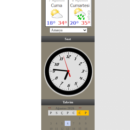
Saat
Takvim
<<
Ağustos 2026
>>
P
S
Ç
P
C
C
P
1
2
3
4
5
6
7
8
9
10
11
12
13
14
15
16