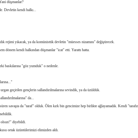
Yani düşmanlar?
de.
Devletin kendi halkı...
dık rejimi yıkacak, ya da komünisttik devletin "müesses nizamını" değiştirecek.
nem dönem kendi halkından düşmanlar "icat" etti. Yarattı hatta.
deki baskılarına "göz yumduk" o nedenle.
arına..."
urgan geçirilen gençlerin sallandırılmalarına sevindik, ya da üzüldük.
llandırılmalarına" da...
 süren savaşta da "taraf" olduk. Ölen kırk bin gencimize hep birlikte ağlayamadık. Kendi "tarafı
ebildik.
lsun!" diyebildi.
usu ortak üzüntülerimizi elimizden aldı.