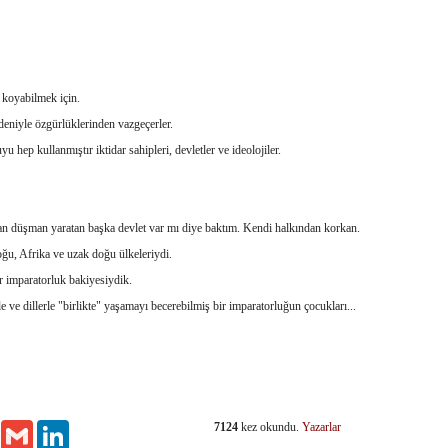
ı koyabilmek için.
deniyle özgürlüklerinden vazgeçerler.
u hep kullanmıştır iktidar sahipleri, devletler ve ideolojiler.
n düşman yaratan başka devlet var mı diye baktım. Kendi halkından korkan.
ğu, Afrika ve uzak doğu ülkeleriydi.
 imparatorluk bakiyesiydik.
le ve dillerle "birlikte" yaşamayı becerebilmiş bir imparatorluğun çocukları...
7124
kez okundu.
Yazarlar
Email
Gmail
LinkedIn