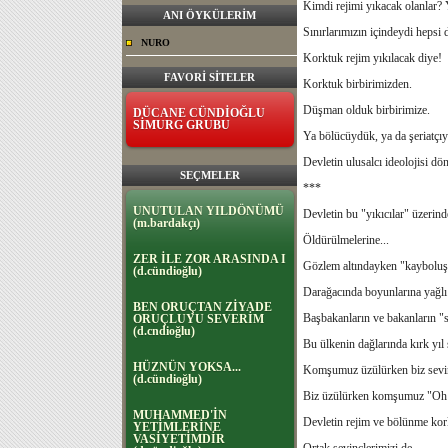
Kimdi rejimi yıkacak olanlar?
ANI ÖYKÜLERİM
Sınırlarımızın içindeydi hepsi 
NURO
Korktuk rejim yıkılacak diye!
FAVORİ SİTELER
Korktuk birbirimizden.
Düşman olduk birbirimize.
DÜCANE CÜNDİOĞLU
SİMURG GRUBU
Ya bölücüydük, ya da şeriatçıy
Devletin ulusalcı ideolojisi dö
SEÇMELER
***
UNUTULAN YILDÖNÜMÜ
Devletin bu "yıkıcılar" üzerin
(m.bardakçı)
Öldürülmelerine...
ZER İLE ZOR ARASINDA I
Gözlem altındayken "kayboluşl
(d.cündioğlu)
Darağacında boyunlarına yağlı 
BEN ORUÇTAN ZİYADE
Başbakanların ve bakanların "sa
ORUÇLUYU SEVERİM
(d.cndioğlu)
Bu ülkenin dağlarında kırk yıl
HÜZNÜN YOKSA...
Komşumuz üzülürken biz sevin
(d.cündioğlu)
Biz üzülürken komşumuz "Oh o
MUHAMMED'İN
Devletin rejim ve bölünme kork
YETİMLERİNE
VASİYETİMDİR