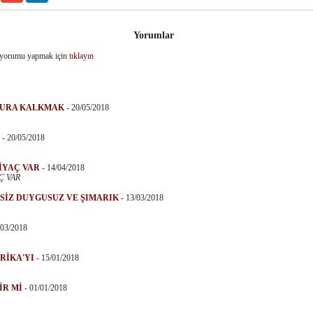
Yorumlar
 yorumu yapmak için
tıklayın
HURA KALKMAK
-
20/05/2018
-
20/05/2018
TİYAÇ VAR
-
14/04/2018
Ç VAR
KSİZ DUYGUSUZ VE ŞIMARIK
-
13/03/2018
/03/2018
RİKA'YI
-
15/01/2018
İR Mİ
-
01/01/2018