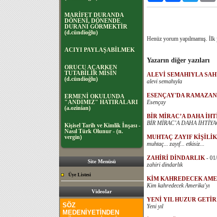
MARİFET DURANDA
DÖNENİ, DÖNENDE
DURANI GÖRMEKTİR
(d.cündioğlu)
Henüz yorum yapılmamış. İlk
ACIYI PAYLAŞABİLMEK
Yazarın diğer yazıları
ORUCU AÇARKEN
TUTABİLİR MİSİN
ALEVİ SEMAHIYLA SA
(d.cündioğlu)
alevi semahıyla
ESENÇAY'DA RAMAZAN
ERMENİ OKULUNDA
"ANDIMIZ" HATIRALARI
Esençay
(a.ozinian)
BİR MİRAC’A DAHA İH
BİR MİRAC’A DAHA İHTİYA
Kişisel Tarih ve Kimlik İnşası -
Nasıl Türk Olunur - (n.
vergin)
MUHTAÇ ZAYIF KİŞİLİ
muhtaç... zayıf... etkisiz...
ZAHİRİ DİNDARLIK
-
01
Site Menüsü
zahiri dindarlık
Üye Listesi
KİM KAHREDECEK AME
Kim kahredecek Amerika'yı
Videolar
YENİ YIL HUZUR GETİR
SÖZ
Yeni yıl
MEDENİYETİNDEN