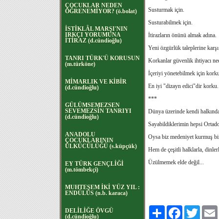
ÇOCUKLAR NEDEN
Susturmak için.
ÖĞRENEMİYOR? (ö.bolat)
Susturabilmek için.
İSTİKLÂL MARŞI'NIN
IRKÇI YORUMUNA
İtirazların önünü almak adına.
İTİRAZ (d.cündioğlu)
Yeni özgürlük taleplerine karş
TANRI TÜRK'Ü KORUSUN
Korkanlar güvenlik ihtiyacı ne
(m.türköne)
İçeriyi yönetebilmek için korkuy
MİMARLIK VE KİBİR
En iyi "dizayn edici"dir korku.
(d.cündioğlu)
***
GÜLÜMSEMEZSEN
SEVEMEZSİN TANRIYI
Dünya üzerinde kendi halkında
(d.cündioğlu)
Sayabildiklerimin hepsi Ortado
ANADOLU
Oysa biz medeniyet kurmuş bir
ÇOCUKLARININ
ÜLKÜCÜLÜĞÜ (s.küpçük)
Hem de çeşitli halklarla, dinler
Üzülmemek elde değil...
EY TÜRK GENÇLİĞİ
(m.tömbekçi)
MUHTEŞEM İKİ YÜZ YIL :
ENDÜLÜS (n.b. karaca)
Paylaş
Facebook
Twitter
DELİLİĞE ÖVGÜ
(d.cündioğlu)