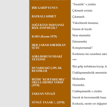
"Susardık" o yüzden.
BİR GARİP YUNUS
Çıkmazdı sesimiz.
BAFRALI AHMET
Çıkamazdı.
Yükselmezdi itirazımız.
SOĞUKTAN DONSANIZ
BİZE AYIP DEĞİL?
İstenen de buydu.
İtiraz etmemekti.
KARS (Kasım 1979)
Ettirmemekti.
HER SABAH AMERİKAN
Konuşturmamak?
SÜTÜ
Korktunuz mu susardınız zaten
SOBA BORUSUNDAKİ
TETANOS
***
Bizi gelip torbalarına koyup, k
DUVARDAKİ ÇIPLAK
RESİMLER
Uzaklaşmamalıydık annemizin d
Merkezden.
BİZİM "KURTARILMIŞ"
OKULLARIMIZ VARDI
Otoriteden.
(1978)
Uzaklaşamazdık o yüzden.
TARZAN NİYAZİ
İstesek de beceremezdik bunu.
SÜNGÜ TAAAK !.. (1978)
Korkuyla, otorite yer değiştirir