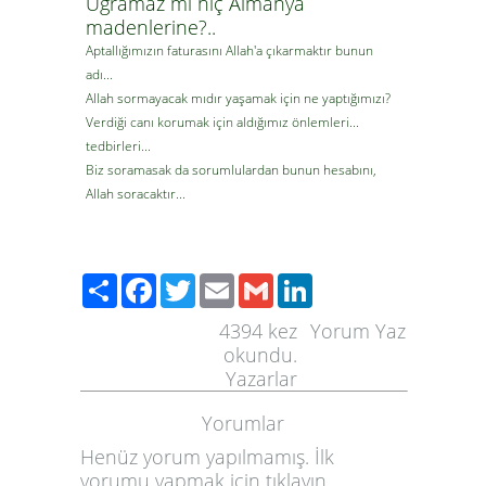
Uğramaz mı hiç Almanya
madenlerine?..
Aptallığımızın faturasını Allah'a çıkarmaktır bunun
adı...
Allah sormayacak mıdır yaşamak için ne yaptığımızı?
Verdiği canı korumak için aldığımız önlemleri...
tedbirleri...
Biz soramasak da sorumlulardan bunun hesabını,
Allah soracaktır...
Paylaş
Facebook
Twitter
Email
Gmail
LinkedIn
4394
kez
Yorum Yaz
okundu.
Yazarlar
Yorumlar
Henüz yorum yapılmamış. İlk
yorumu yapmak için
tıklayın