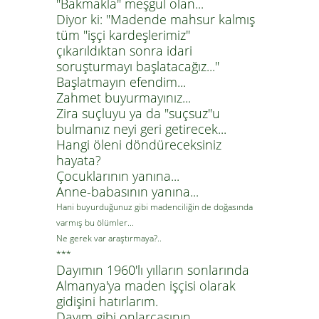
"Bakmakla" meşgul olan...
Diyor ki: "Madende mahsur kalmış
tüm "işçi kardeşlerimiz"
çıkarıldıktan sonra idari
soruşturmayı başlatacağız..."
Başlatmayın efendim...
Zahmet buyurmayınız...
Zira suçluyu ya da "suçsuz"u
bulmanız neyi geri getirecek...
Hangi öleni döndüreceksiniz
hayata?
Çocuklarının yanına...
Anne-babasının yanına...
Hani buyurduğunuz gibi madenciliğin de doğasında
varmış bu ölümler...
Ne gerek var araştırmaya?..
***
Dayımın 1960'lı yılların sonlarında
Almanya'ya maden işçisi olarak
gidişini hatırlarım.
Dayım gibi onlarcasının...