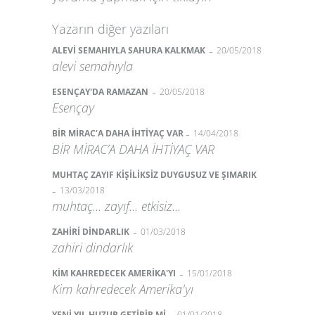
Yazarın diğer yazıları
-
ALEVİ SEMAHIYLA SAHURA KALKMAK
20/05/2018
alevi semahıyla
-
ESENÇAY'DA RAMAZAN
20/05/2018
Esençay
-
BİR MİRAC’A DAHA İHTİYAÇ VAR
14/04/2018
BİR MİRAC’A DAHA İHTİYAÇ VAR
MUHTAÇ ZAYIF KİŞİLİKSİZ DUYGUSUZ VE ŞIMARIK
-
13/03/2018
muhtaç... zayıf... etkisiz...
-
ZAHİRİ DİNDARLIK
01/03/2018
zahiri dindarlık
-
KİM KAHREDECEK AMERİKA'YI
15/01/2018
Kim kahredecek Amerika'yı
YENİ YIL HUZUR GETİRİR Mİ
01/01/2018